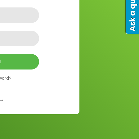
Ask a question
N
word?