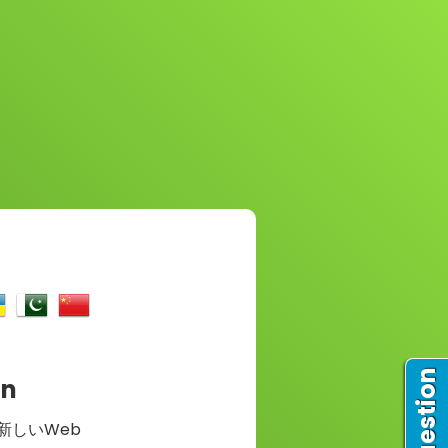
їнська
中国
in
新しいWeb