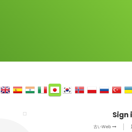
ικά
English
Español
हिन्दी
Italiano
日本語
한국어
Norsk
Język polski
Русский
Türk dili
Укра
Sign 
古いWeb