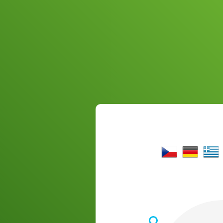
Český jazyk
Deutsch
Ελλην