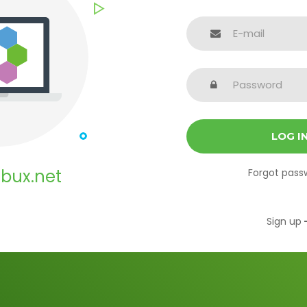
LOG I
bux.net
Forgot pass
Sign up